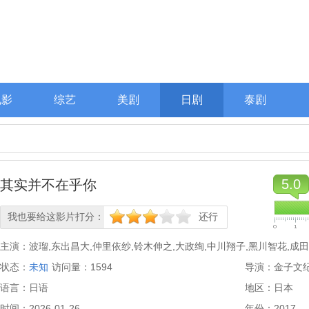
电影
综艺
美剧
日剧
泰剧
5.0
其实并不在乎你
我也要给这影片打分：
还行
很差
较差
还行
推荐
力荐
主演：
波瑠,东出昌大,仲里依纱,铃木伸之,大政绚,中川翔子,黑川智花,成
状态：
未知
访问量：
1594
导演：
金子文纪
语言：
日语
地区：
日本
时间：
2026-01-26
年份：
2017