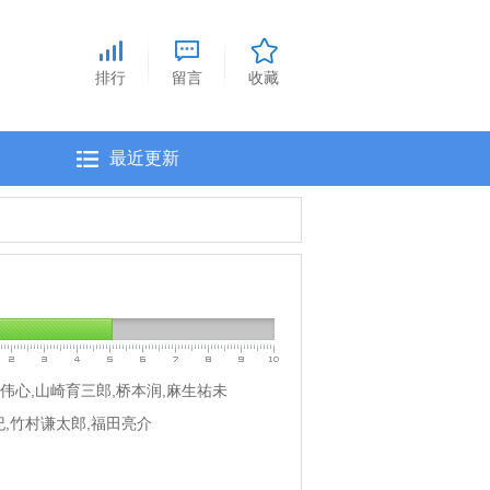
排行
留言
收藏
最近更新
田伟心,山崎育三郎,桥本润,麻生祐未
,竹村谦太郎,福田亮介