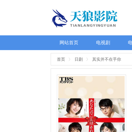
网站首页
电视剧
首页
日剧
其实并不在乎你