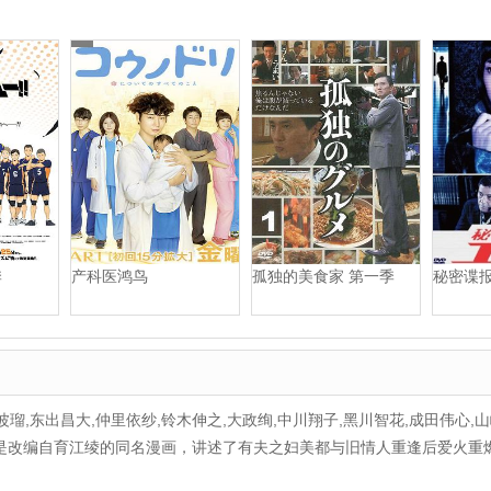
季
产科医鸿鸟
孤独的美食家 第一季
秘密谍
瑠,东出昌大,仲里依纱,铃木伸之,大政绚,中川翔子,黑川智花,成田伟心,
剧是改编自育江绫的同名漫画，讲述了有夫之妇美都与旧情人重逢后爱火重