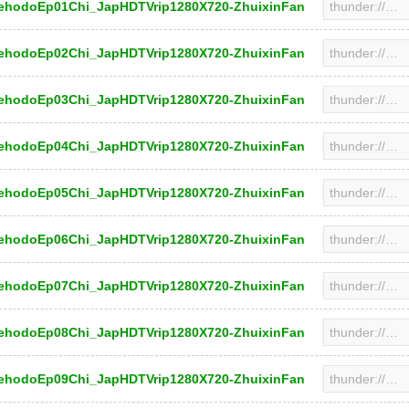
doEp01Chi_JapHDTVrip1280X720-ZhuixinFan
doEp02Chi_JapHDTVrip1280X720-ZhuixinFan
doEp03Chi_JapHDTVrip1280X720-ZhuixinFan
doEp04Chi_JapHDTVrip1280X720-ZhuixinFan
doEp05Chi_JapHDTVrip1280X720-ZhuixinFan
doEp06Chi_JapHDTVrip1280X720-ZhuixinFan
doEp07Chi_JapHDTVrip1280X720-ZhuixinFan
doEp08Chi_JapHDTVrip1280X720-ZhuixinFan
doEp09Chi_JapHDTVrip1280X720-ZhuixinFan